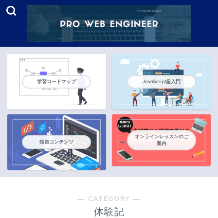
学習ロードマップ
JavaScript超入門
オンラインレッスンのご
独自コンテンツ
案内
― CATEGORY ―
体験記