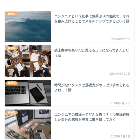
体験記
エンジニアという仕事は無茶ぶりの連続で、それ
を積み上げることでスキルアップできるという話
2020年9月3日
体験記
炎上案件を祭りだと思えるようになってきたとい
う話
2020年6月20日
体験記
時間がないタスクは基礎力がやっぱり求められる
よねって話
2020年2月12日
体験記
エンジニアの職場ってどんな感じ？４つ現場経験
した自分の感想を率直に書き残しておく
2020年2月7日