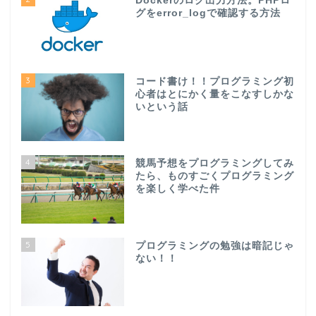
Dockerのログ出力方法。PHPロ
グをerror_logで確認する方法
3
コード書け！！プログラミング初
心者はとにかく量をこなすしかな
いという話
4
競馬予想をプログラミングしてみ
たら、ものすごくプログラミング
を楽しく学べた件
5
プログラミングの勉強は暗記じゃ
ない！！