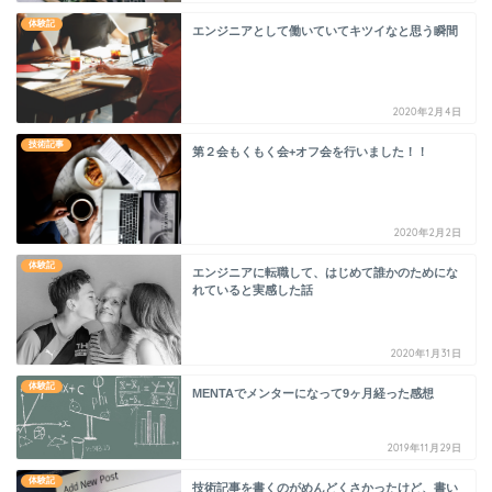
体験記
エンジニアとして働いていてキツイなと思う瞬間
2020年2月4日
技術記事
第２会もくもく会+オフ会を行いました！！
2020年2月2日
体験記
エンジニアに転職して、はじめて誰かのためにな
れていると実感した話
2020年1月31日
体験記
MENTAでメンターになって9ヶ月経った感想
2019年11月29日
体験記
技術記事を書くのがめんどくさかったけど、書い