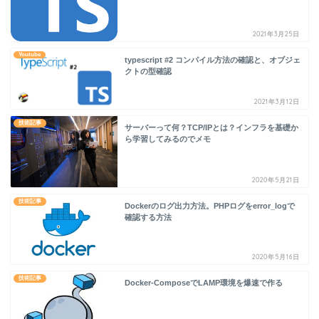
2021年3月25日
Youtube
typescript #2 コンパイル方法の確認と、オブジェ
クトの型確認
2021年3月12日
技術記事
サーバーって何？TCP/IPとは？インフラを基礎か
ら学習してみるのでメモ
2020年5月21日
技術記事
Dockerのログ出力方法。PHPログをerror_logで
確認する方法
2020年5月16日
技術記事
Docker-ComposeでLAMP環境を爆速で作る