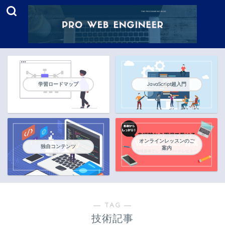
学習ロードマップ
JavaScript超入門
オンラインレッスンのご
独自コンテンツ
案内
― TAG ―
技術記事