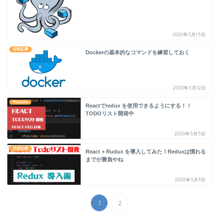
2020年5月15日
技術記事
Dockerの基本的なコマンドを練習しておく
2020年5月12日
Youtube
Reactでredux を使用できるようにする！！
TODOリスト開発中
2020年5月5日
技術記事
React + Rudux を導入してみた！Reduxは慣れる
までが勝負やね
2020年5月3日
1
2