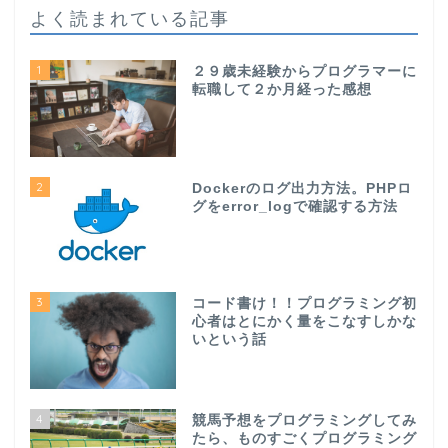
よく読まれている記事
1
２９歳未経験からプログラマーに
転職して２か月経った感想
2
Dockerのログ出力方法。PHPロ
グをerror_logで確認する方法
3
コード書け！！プログラミング初
心者はとにかく量をこなすしかな
いという話
4
競馬予想をプログラミングしてみ
たら、ものすごくプログラミング