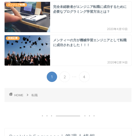
エンジニア転職
完全未経験者がエンジニア転職に成功するために
必要なプログラミング学習方法とは？
2020年4月10日
技術記事
メンティーの方が機械学習エンジニアとして転職
に成功されました！！！
2020年2月14日
...
1
2
4
HOME
転職