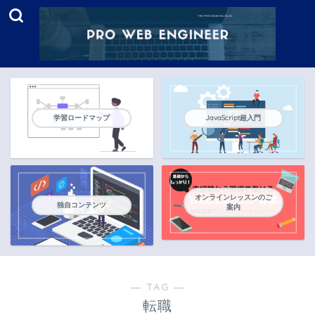
学習ロードマップ
JavaScript超入門
オンラインレッスンのご
独自コンテンツ
案内
― TAG ―
転職