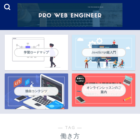
学習ロードマップ
JavaScript超入門
オンラインレッスンのご
独自コンテンツ
案内
― TAG ―
働き方