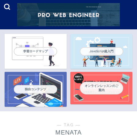
学習ロードマップ
JavaScript超入門
オンラインレッスンのご
独自コンテンツ
案内
― TAG ―
MENATA