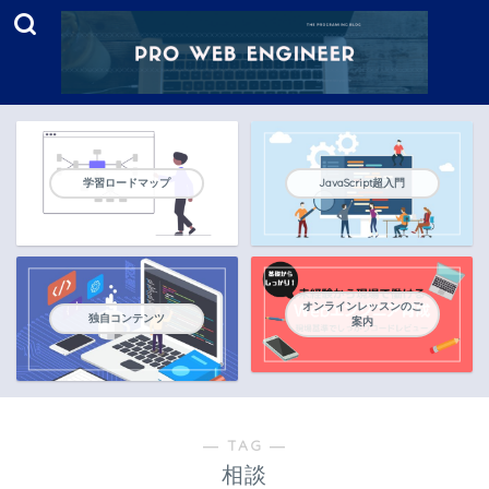
学習ロードマップ
JavaScript超入門
オンラインレッスンのご
独自コンテンツ
案内
― TAG ―
相談