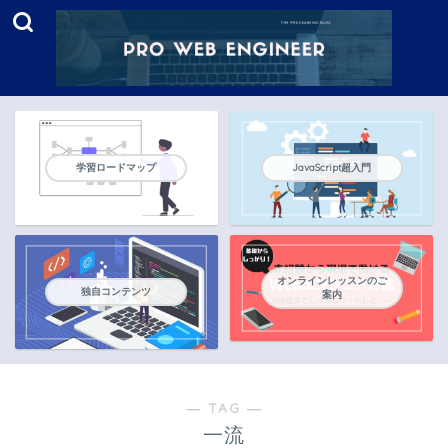
学習ロードマップ
JavaScript超入門
オンラインレッスンのご
独自コンテンツ
案内
― TAG ―
一流