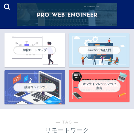
学習ロードマップ
JavaScript超入門
オンラインレッスンのご
独自コンテンツ
案内
― TAG ―
リモートワーク