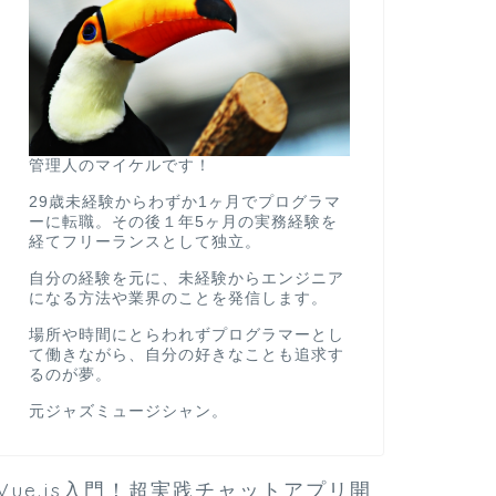
管理人のマイケルです！
29歳未経験からわずか1ヶ月でプログラマ
ーに転職。その後１年5ヶ月の実務経験を
経てフリーランスとして独立。
自分の経験を元に、未経験からエンジニア
になる方法や業界のことを発信します。
場所や時間にとらわれずプログラマーとし
て働きながら、自分の好きなことも追求す
るのが夢。
元ジャズミュージシャン。
Vue.js入門！超実践チャットアプリ開