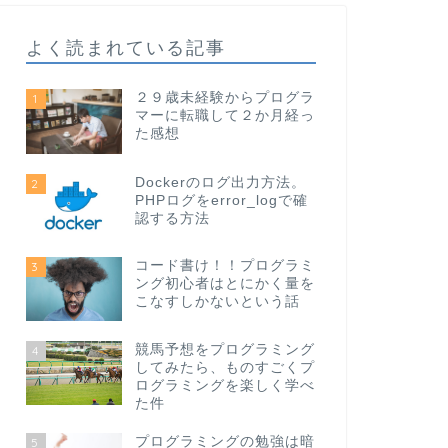
よく読まれている記事
２９歳未経験からプログラ
1
マーに転職して２か月経っ
た感想
Dockerのログ出力方法。
2
PHPログをerror_logで確
認する方法
コード書け！！プログラミ
3
ング初心者はとにかく量を
こなすしかないという話
競馬予想をプログラミング
4
してみたら、ものすごくプ
ログラミングを楽しく学べ
た件
プログラミングの勉強は暗
5