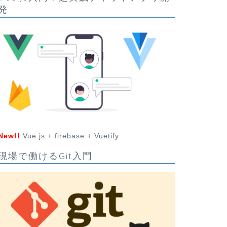
発
New!!
Vue.js + firebase + Vuetify
現場で働けるGit入門