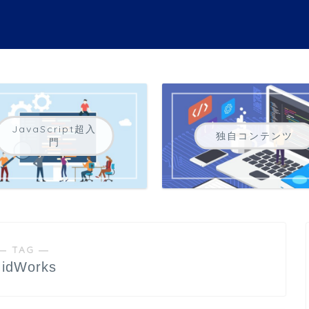
JavaScript超入
独自コンテンツ
門
― TAG ―
idWorks