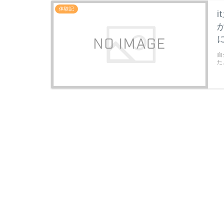
体験記
自
た