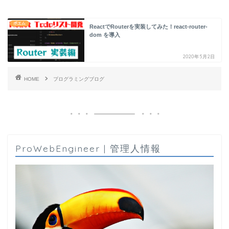
ポエム
ReactでRouterを実装してみた！react-router-
dom を導入
2020年5月2日
HOME
プログラミングブログ
ProWebEngineer | 管理人情報