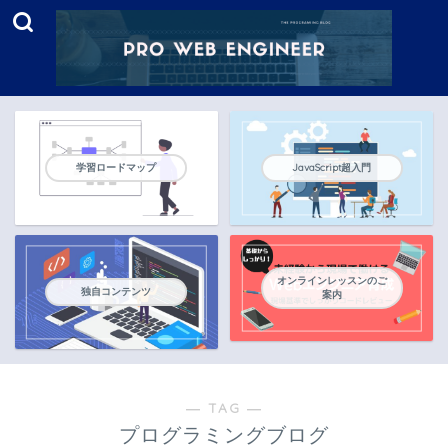
学習ロードマップ
JavaScript超入門
オンラインレッスンのご
独自コンテンツ
案内
― TAG ―
プログラミングブログ